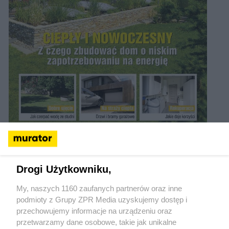
POBIERZ PDF
Drogi Użytkowniku,
ZOBACZ ONLINE
My, naszych 1160 zaufanych partnerów oraz inne
podmioty z Grupy ZPR Media uzyskujemy dostęp i
Pozostałe wydania:
przechowujemy informacje na urządzeniu oraz
przetwarzamy dane osobowe, takie jak unikalne