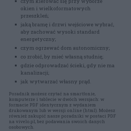
czym kierować się przy wyborze
okien i wielkoformatowych
przeszkleń;
jaką bramę i drzwi wejściowe wybrać,
aby zachować wysoki standard
energetyczny;
czym ogrzewać dom autonomiczny;
co zrobić, by mieć własną studnię;
gdzie odprowadzać ścieki, gdy nie ma
kanalizacji;
jak wytwarzać własny prąd.
Poradnik możesz czytać na smartfonie,
komputerze i tablecie w dwóch wersjach: w
formacie PDF identycznym z wydaniem
drukowanym lub w wersji online (html). Możesz
również zakupić nasze poradniki w postaci PDF
na vivelo.pl, bez podawania swoich danych
osobowych.