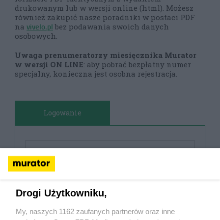
drukowanym lub w wersji online (html). Możesz
również zakupić nasze poradniki w postaci PDF
vivelo.pl
na
bez podawania swoich danych
osobowych.
Uwaga prenumeratorzy miesięcznika Murator
w wersji ON LINE
: aby pobrać bezpłatny numer
specjalny, konieczna jest osobna rejestracja.
Logowanie
Drogi Użytkowniku,
My, naszych 1162 zaufanych partnerów oraz inne