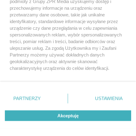
podmioty z Grupy ZPR Media uzyskujemy dostęp i
przechowujemy informacje na urządzeniu oraz
przetwarzamy dane osobowe, takie jak unikalne
POTWIERDŹ
identyfikatory, standardowe informacje wysyłane przez
urządzenie czy dane przeglądania w celu zapewniania
spersonalizowanych reklam, wybór spersonalizowanych
treści, pomiar reklam i treści, badanie odbiorców oraz
Masz pytania, napisz do nas:
ulepszanie usług. Za zgodą Użytkownika my i Zaufani
numeryspecjalne@grupazpr.pl
Partnerzy możemy używać dokładnych danych
geolokalizacyjnych oraz aktywnie skanować
charakterystykę urządzenia do celów identyfikacji.
Ponieważ cenimy Twoją prywatność, prosimy o zgodę na
korzystanie z tych technologii poprzez kliknięcie
„Akceptuję”. Zgoda jest dobrowolna i zawsze możesz ją
zmienić/wycofać klikając przycisk ustawień prywatności
PARTNERZY
USTAWIENIA
znajdujący się w lewym dolnym rogu strony
. Niektóre
rodzaje przetwarzania danych nie wymagają zgody
Akceptuję
użytkownika, ale masz prawo sprzeciwić się takiemu
W tej witrynie stosujemy technologie takie jak pliki cookie, które
przetwarzaniu. Preferencje będą miały zastosowanie tylko
służą do przetwarzania danych osobowych m.in. w celach:
Kontynuuję
statystycznych, analitycznych i reklamowych.
Dowiedz się
na tej witrynie.
więcej...