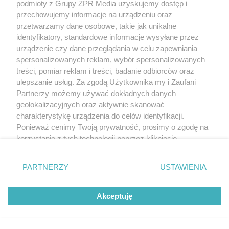
podmioty z Grupy ZPR Media uzyskujemy dostęp i
przechowujemy informacje na urządzeniu oraz
przetwarzamy dane osobowe, takie jak unikalne
identyfikatory, standardowe informacje wysyłane przez
urządzenie czy dane przeglądania w celu zapewniania
spersonalizowanych reklam, wybór spersonalizowanych
treści, pomiar reklam i treści, badanie odbiorców oraz
ulepszanie usług. Za zgodą Użytkownika my i Zaufani
Partnerzy możemy używać dokładnych danych
geolokalizacyjnych oraz aktywnie skanować
charakterystykę urządzenia do celów identyfikacji.
Ponieważ cenimy Twoją prywatność, prosimy o zgodę na
korzystanie z tych technologii poprzez kliknięcie
„Akceptuję”. Zgoda jest dobrowolna i zawsze możesz ją
zmienić/wycofać klikając przycisk ustawień prywatności
PARTNERZY
USTAWIENIA
znajdujący się w lewym dolnym rogu strony
. Niektóre
rodzaje przetwarzania danych nie wymagają zgody
Akceptuję
użytkownika, ale masz prawo sprzeciwić się takiemu
przetwarzaniu. Preferencje będą miały zastosowanie tylko
na tej witrynie.