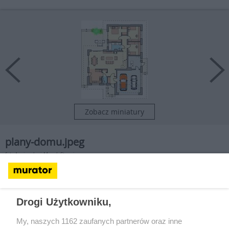
Zobacz miniatury
plany-domu.jpeg
fot. Agnieszka i Marek Sterniccy
2
2
Parter, powierzchnia użytkowa 109,8 m
, netto 152,9 m
Drogi Użytkowniku,
My, naszych 1162 zaufanych partnerów oraz inne